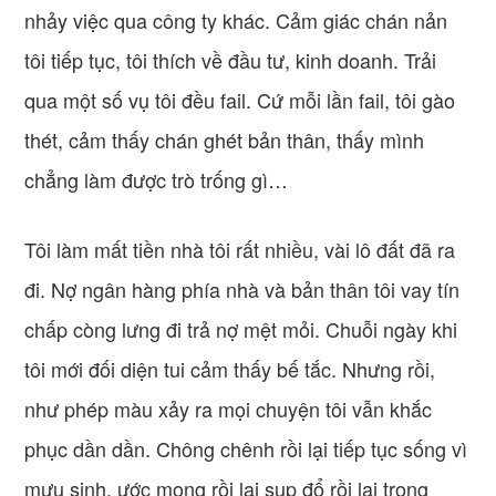
nhảy việc qua công ty khác. Cảm giác chán nản
tôi tiếp tục, tôi thích về đầu tư, kinh doanh. Trải
qua một số vụ tôi đều fail. Cứ mỗi lần fail, tôi gào
thét, cảm thấy chán ghét bản thân, thấy mình
chẳng làm được trò trống gì…
Tôi làm mất tiền nhà tôi rất nhiều, vài lô đất đã ra
đi. Nợ ngân hàng phía nhà và bản thân tôi vay tín
chấp còng lưng đi trả nợ mệt mỏi. Chuỗi ngày khi
tôi mới đối diện tui cảm thấy bế tắc. Nhưng rồi,
như phép màu xảy ra mọi chuyện tôi vẫn khắc
phục dần dần. Chông chênh rồi lại tiếp tục sống vì
mưu sinh, ước mong rồi lại sụp đổ rồi lại trong