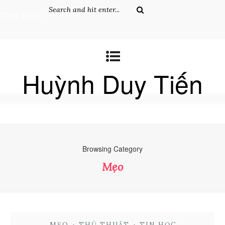
Tìm kiếm
Huỳnh Duy Tiến
Browsing Category
Mẹo
MẸO
•
THỦ THUẬT
•
TIN HỌC