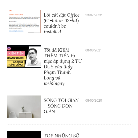
Lỗi cài đặt Office
23/07/2022
(64-bit or 32-bit)
couldn’t be
installed
Tôi đã KIẾM
08/08/2021
THÊM TIỀN từ
việc áp dụng 2 TƯ
DUY của thầy
Phạm Thành
Long và
web5ngay
SỐNG TỐI GIẢN
08/05/2020
– SỐNG ĐƠN
GIẢN
TOP NHỮNG BỘ