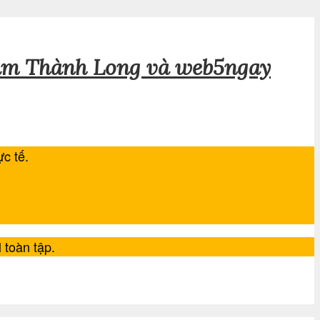
ạm Thành Long và web5ngay
ực tế.
l toàn tập.