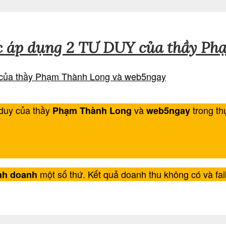
c áp dụng 2 TƯ DUY của thầy Ph
 duy của thầy
và
trong th
Phạm Thành Long
web5ngay
một số thứ. Kết quả doanh thu không có và fai
nh doanh