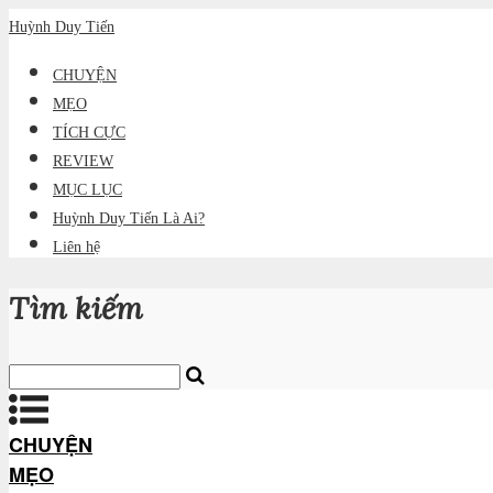
Huỳnh Duy Tiến
CHUYỆN
MẸO
TÍCH CỰC
REVIEW
MỤC LỤC
Huỳnh Duy Tiến Là Ai?
Liên hệ
Tìm kiếm
CHUYỆN
MẸO