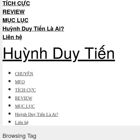
TÍCH CỰC
REVIEW
MỤC LỤC
Huỳnh Duy Tiến Là Ai?
Liên hệ
Huỳnh Duy Tiến
CHUYỆN
MẸO
TÍCH CỰC
REVIEW
MỤC LỤC
Huỳnh Duy Tiến Là Ai?
Liên hệ
Browsing Tag