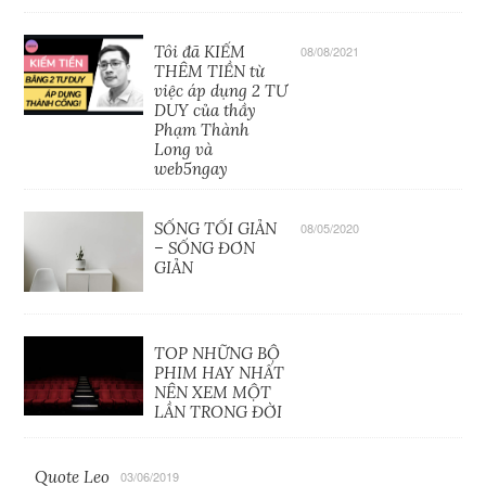
Tôi đã KIẾM
08/08/2021
THÊM TIỀN từ
việc áp dụng 2 TƯ
DUY của thầy
Phạm Thành
Long và
web5ngay
SỐNG TỐI GIẢN
08/05/2020
– SỐNG ĐƠN
GIẢN
TOP NHỮNG BỘ
PHIM HAY NHẤT
NÊN XEM MỘT
LẦN TRONG ĐỜI
Quote Leo
03/06/2019