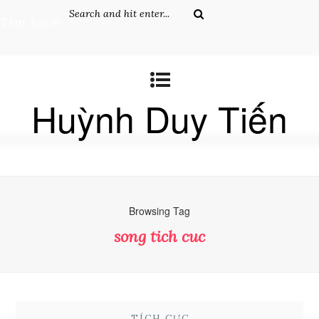
Tìm kiếm
Huỳnh Duy Tiến
Browsing Tag
song tich cuc
TÍCH CỰC