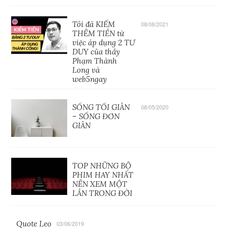
Tôi đã KIẾM
08/08/2021
THÊM TIỀN từ
việc áp dụng 2 TƯ
DUY của thầy
Phạm Thành
Long và
web5ngay
SỐNG TỐI GIẢN
08/05/2020
– SỐNG ĐƠN
GIẢN
TOP NHỮNG BỘ
PHIM HAY NHẤT
NÊN XEM MỘT
LẦN TRONG ĐỜI
Quote Leo
03/06/2019