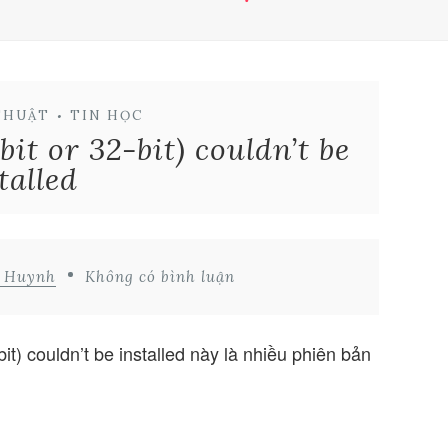
THUẬT
•
TIN HỌC
bit or 32-bit) couldn’t be
talled
d Huynh
Không có bình luận
bit) couldn’t be installed này là nhiều phiên bản