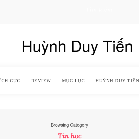
Tìm kiếm
Huỳnh Duy Tiến
ÍCH CỰC
REVIEW
MỤC LỤC
HUỲNH DUY TIẾN
Browsing Category
Tin học