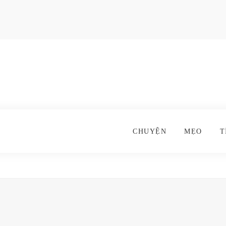
CHUYỆN
MẸO
T