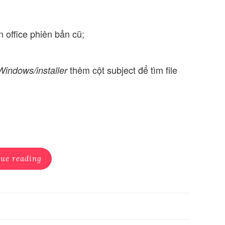
office phiên bản cũ;
thêm cột subject để tìm file
Windows/installer
ue reading