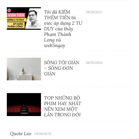
Tôi đã KIẾM
08/08/2021
THÊM TIỀN từ
việc áp dụng 2 TƯ
DUY của thầy
Phạm Thành
Long và
web5ngay
SỐNG TỐI GIẢN
08/05/2020
– SỐNG ĐƠN
GIẢN
TOP NHỮNG BỘ
PHIM HAY NHẤT
NÊN XEM MỘT
LẦN TRONG ĐỜI
Quote Leo
03/06/2019