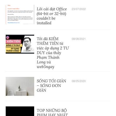
Lỗi cài đặt Office
23/07/2022
(64-bit or 32-bit)
couldn’t be
installed
Tôi đã KIẾM
08/08/2021
THÊM TIỀN từ
việc áp dụng 2 TƯ
DUY của thầy
Phạm Thành
Long và
web5ngay
SỐNG TỐI GIẢN
08/05/2020
– SỐNG ĐƠN
GIẢN
TOP NHỮNG BỘ
PHIM HAY NHẤT