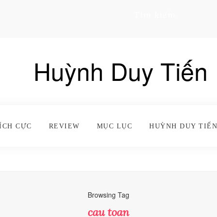
Tìm kiếm
Huỳnh Duy Tiến
ÍCH CỰC
REVIEW
MỤC LỤC
HUỲNH DUY TIẾN
Browsing Tag
cau toan