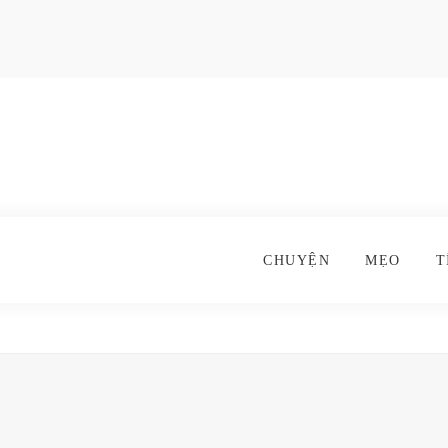
CHUYỆN
MẸO
T