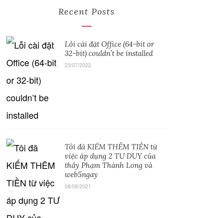
Recent Posts
Lỗi cài đặt Office (64-bit or
32-bit) couldn’t be installed
23/07/2022
Tôi đã KIẾM THÊM TIỀN từ
việc áp dụng 2 TƯ DUY của
thầy Phạm Thành Long và
web5ngay
08/08/2021