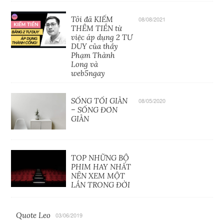
Tôi đã KIẾM
08/08/2021
THÊM TIỀN từ
việc áp dụng 2 TƯ
DUY của thầy
Phạm Thành
Long và
web5ngay
SỐNG TỐI GIẢN
08/05/2020
– SỐNG ĐƠN
GIẢN
TOP NHỮNG BỘ
PHIM HAY NHẤT
NÊN XEM MỘT
LẦN TRONG ĐỜI
Quote Leo
03/06/2019