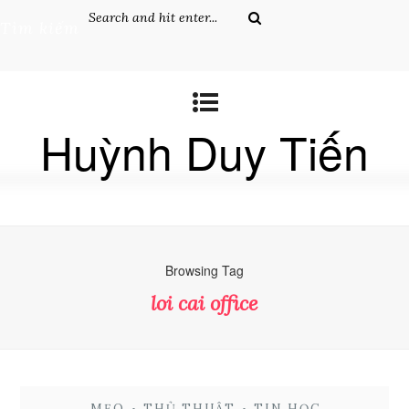
Tìm kiếm
Huỳnh Duy Tiến
Browsing Tag
loi cai office
MẸO
•
THỦ THUẬT
•
TIN HỌC