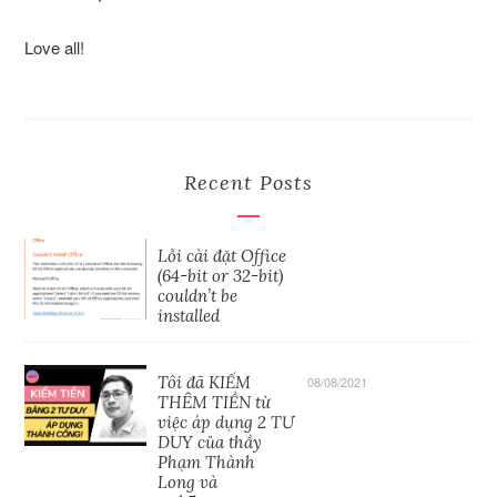
Love all!
Recent Posts
Lỗi cài đặt Office
(64-bit or 32-bit)
couldn’t be
installed
Tôi đã KIẾM
08/08/2021
THÊM TIỀN từ
việc áp dụng 2 TƯ
DUY của thầy
Phạm Thành
Long và