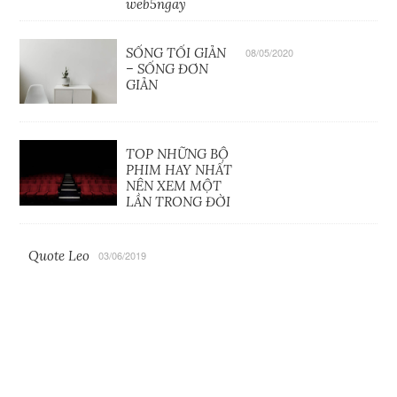
web5ngay
SỐNG TỐI GIẢN
08/05/2020
– SỐNG ĐƠN
GIẢN
TOP NHỮNG BỘ
PHIM HAY NHẤT
NÊN XEM MỘT
LẦN TRONG ĐỜI
Quote Leo
03/06/2019