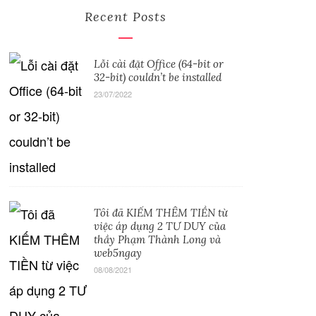
Recent Posts
Lỗi cài đặt Office (64-bit or
32-bit) couldn’t be installed
23/07/2022
Tôi đã KIẾM THÊM TIỀN từ
việc áp dụng 2 TƯ DUY của
thầy Phạm Thành Long và
web5ngay
08/08/2021