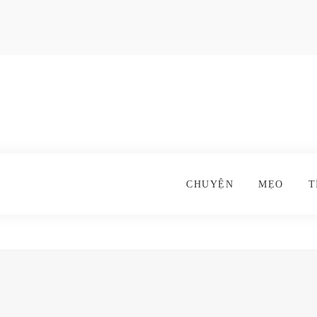
CHUYỆN
MẸO
T