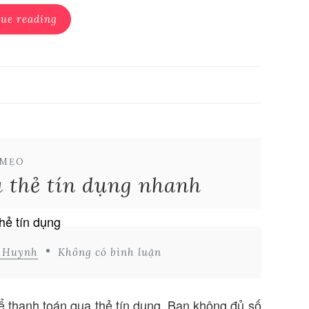
ue reading
MẸO
u thẻ tín dụng nhanh
d Huynh
Không có bình luận
ể thanh toán qua thẻ tín dụng. Bạn không đủ số