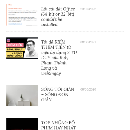
Lỗi cài đặt Office
23/07/2022
(64-bit or 32-bit)
couldn’t be
installed
Tôi đã KIẾM
08/08/2021
THÊM TIỀN từ
việc áp dụng 2 TƯ
DUY của thầy
Phạm Thành
Long và
web5ngay
SỐNG TỐI GIẢN
08/05/2020
– SỐNG ĐƠN
GIẢN
TOP NHỮNG BỘ
PHIM HAY NHẤT