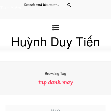
Tìm kiếm
Huỳnh Duy Tiến
Browsing Tag
tap danh may
MẸO