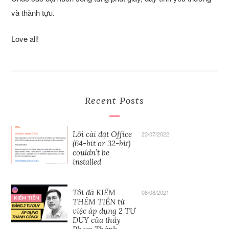
và thành tựu.
Love all!
Recent Posts
Lỗi cài đặt Office
23/07/2022
(64-bit or 32-bit)
couldn’t be
installed
Tôi đã KIẾM
08/08/2021
THÊM TIỀN từ
việc áp dụng 2 TƯ
DUY của thầy