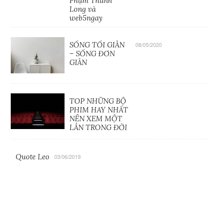
Phạm Thành
Long và
web5ngay
SỐNG TỐI GIẢN
08/05/2020
– SỐNG ĐƠN
GIẢN
TOP NHỮNG BỘ
PHIM HAY NHẤT
NÊN XEM MỘT
LẦN TRONG ĐỜI
Quote Leo
03/06/2019