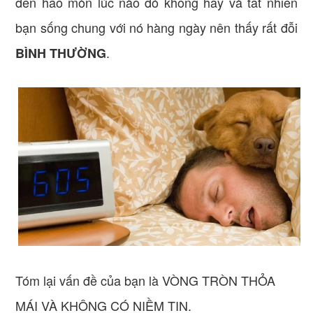
đến hao mòn lúc nào đó không hay và tất nhiên
bạn sống chung với nó hàng ngày nên thấy rất đỗi
.
BÌNH THƯỜNG
Tóm lại vấn đề của bạn là VÒNG TRÒN THỎA
MÁI VÀ KHÔNG CÓ NIỀM TIN.