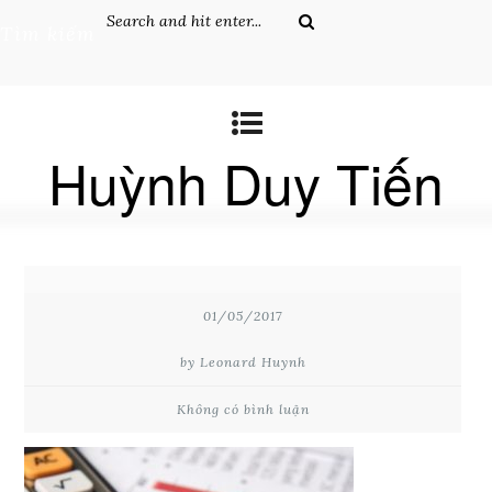
Tìm kiếm
Huỳnh Duy Tiến
01/05/2017
by Leonard Huynh
Không có bình luận