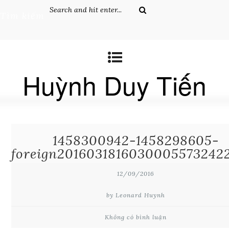
Tìm kiếm
Huỳnh Duy Tiến
1458300942-1458298605-
foreign2016031816030005573242
12/09/2016
by Leonard Huynh
Không có bình luận