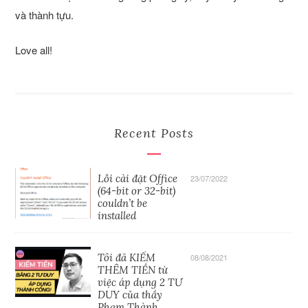
và thành tựu.
Love all!
Recent Posts
Lỗi cài đặt Office
23/07/2022
(64-bit or 32-bit)
couldn’t be
installed
Tôi đã KIẾM
08/08/2021
THÊM TIỀN từ
việc áp dụng 2 TƯ
DUY của thầy
Phạm Thành