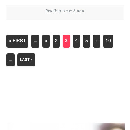
Reading time: 3 min
« FIRST
...
«
2
3
4
5
»
10
...
LAST »