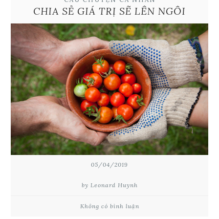
CHIA SẺ GIÁ TRỊ SẼ LÊN NGÔI
05/04/2019
by Leonard Huynh
Không có bình luận