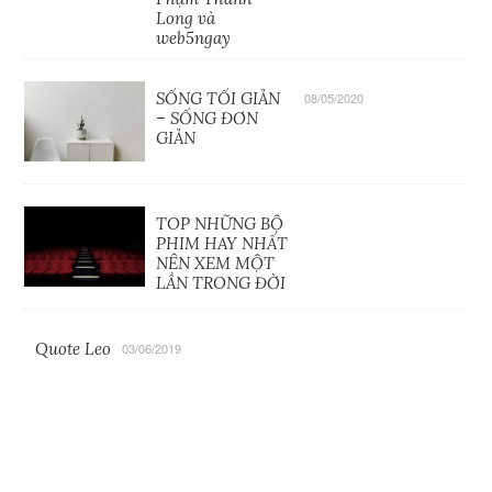
Long và
web5ngay
SỐNG TỐI GIẢN
08/05/2020
– SỐNG ĐƠN
GIẢN
TOP NHỮNG BỘ
PHIM HAY NHẤT
NÊN XEM MỘT
LẦN TRONG ĐỜI
Quote Leo
03/06/2019